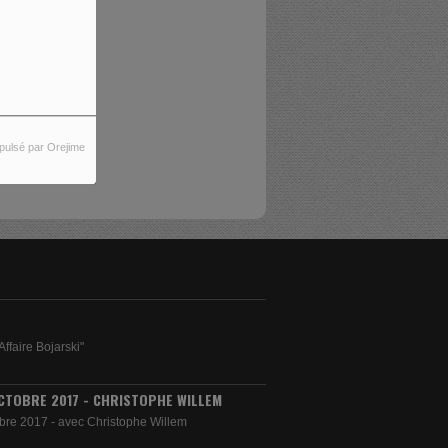
REUR.
S.
pulsé par Orejime
Affaire Bojarski"
CTOBRE 2017 - CHRISTOPHE WILLEM
bre 2017 - avec Christophe Willem