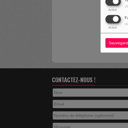
T
Ut
Activé
F
OUPS
Ut
Activé
I
Sauvegard
CONTACTEZ-NOUS !