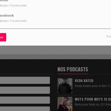
witter
ilisation: Fonctionnalité
acebook
, VOUS AVEZ RENCONTRÉ UNE ER
ilisation: Fonctionnalité
L SEMBLE QUE LA PAGE QUE VOUS RECHERCHEZ N’EXISTE PLU
Pro
er
NOS PODCASTS
REDA KATEB
Reda Kateb pour le film "L'
MOTS POUR MOTS 13 O
Mots pour Mots du 13 Octo