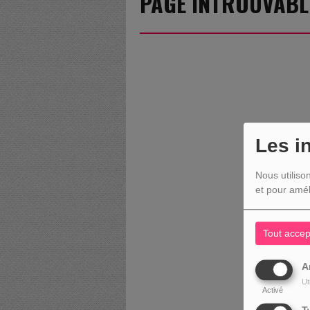
PAGE INTROUVABL
Les i
Nous utiliso
et pour amél
Tout accep
A
Ut
Activé