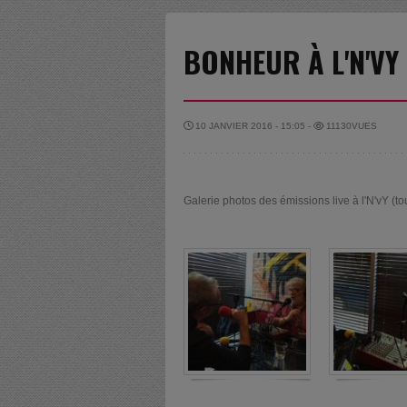
BONHEUR À L'N'VY
10 JANVIER 2016 - 15:05 -
11130VUES
Galerie photos des émissions live à l'N'vY (to