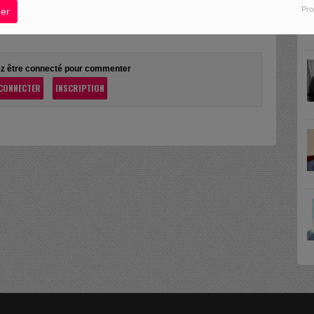
Pro
er
z être connecté pour commenter
CONNECTER
INSCRIPTION