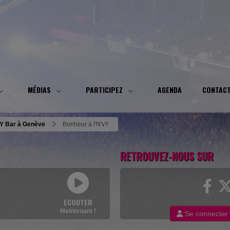
MÉDIAS
PARTICIPEZ
AGENDA
CONTAC
vY Bar à Genève
Bonheur à l'N'vY
RETROUVEZ-NOUS SUR
ECOUTER
Maintenant !
Se connecter