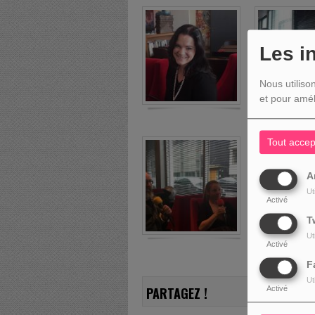
Les i
Nous utiliso
et pour amél
Tout accep
A
Ut
Activé
T
Ut
Activé
F
Ut
Activé
PARTAGEZ !