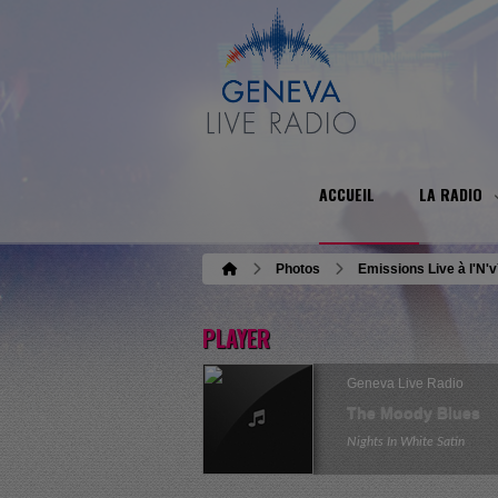
ACCUEIL
LA RADIO
Photos
Emissions Live à l'N'
PLAYER
Geneva Live Radio
The Moody Blues
Nights In White Satin