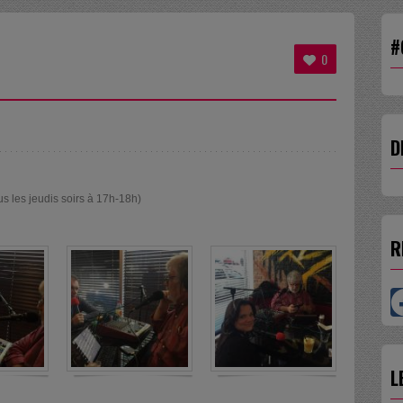
#
0
D
us les jeudis soirs à 17h-18h)
R
L