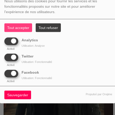
Nous utilisons des cookies pour fournir les services et les
fonctionnalités proposés sur notre site et pour améliorer
l'expérience de nos utilisateurs.
Ne ratez pas les rencontres privées avec nos artistes !
Tout accepter
Tout refuser
Analytics
Utilisation: Analyse
Activé
Twitter
Utilisation: Fonctionnalité
Activé
Facebook
Utilisation: Fonctionnalité
Activé
Propulsé par Orejime
Sauvegarder