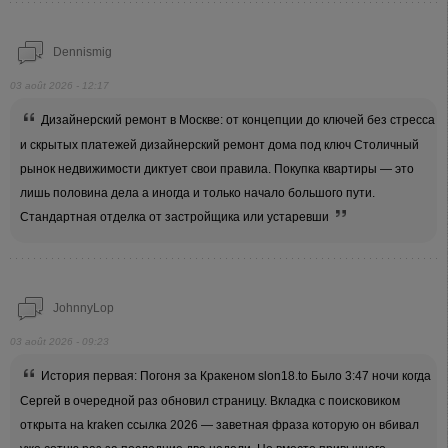
Dennismig
03 août 2026 - 12:17
Дизайнерский ремонт в Москве: от концепции до ключей без стресса
и скрытых платежей дизайнерский ремонт дома под ключ Столичный
рынок недвижимости диктует свои правила. Покупка квартиры — это
лишь половина дела а иногда и только начало большого пути.
Стандартная отделка от застройщика или устаревши
JohnnyLop
03 août 2026 - 09:23
История первая: Погоня за Кракеном slon18.to Было 3:47 ночи когда
Сергей в очередной раз обновил страницу. Вкладка с поисковиком
открыта на kraken ссылка 2026 — заветная фраза которую он вбивал