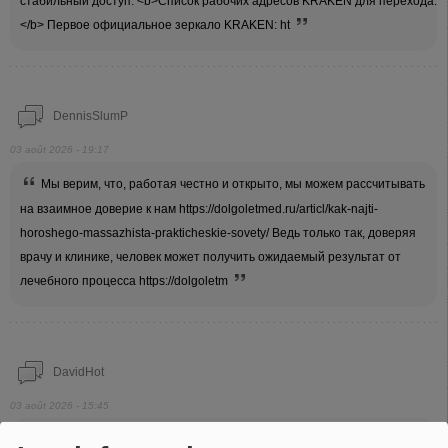
стабильный доступ. <b>Список рабочих адресов KRAKEN для перехода:
</b> Первое официальное зеркало KRAKEN: ht
DennisSlumP
03 août 2026 - 19:17
Мы верим, что, работая честно и открыто, мы можем рассчитывать
на взаимное доверие к нам https://dolgoletmed.ru/articl/kak-najti-
horoshego-massazhista-prakticheskie-sovety/ Ведь только так, доверяя
врачу и клинике, человек может получить ожидаемый результат от
лечебного процесса https://dolgoletm
DavidHot
03 août 2026 - 15:45
Part One: The Rise of BLSP Following the wave of "slon" and "kraken"