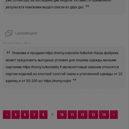
уже сотню раз за последние две недели. Но вместо привычного
результата поисковик выдал список из двух дес
LeonelKeymn
03 août 2026 - 08:31
Упаковка и продажи https://norsy.ru/poshiv-futbolok Наша фабрика
может предложить выгодные условия для пошива одежды малыми
партиями https://norsy.ru/kontakty К мелкооптовым заказам относятся
партии изделий из плотной толстой ткани и утепленной одежды от 10
единиц и от 50-100 шт https://norsy.ru/po
<
5
6
7
8
10
11
12
13
14
>
9