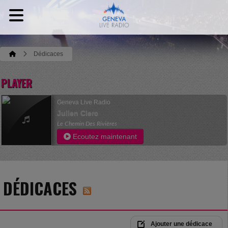
Dédicaces
PLAYER
Geneva Live Radio
Julien Clerc
Le Chemin Des Rivières
Ecoutez maintenant
DÉDICACES
Ajouter une dédicace