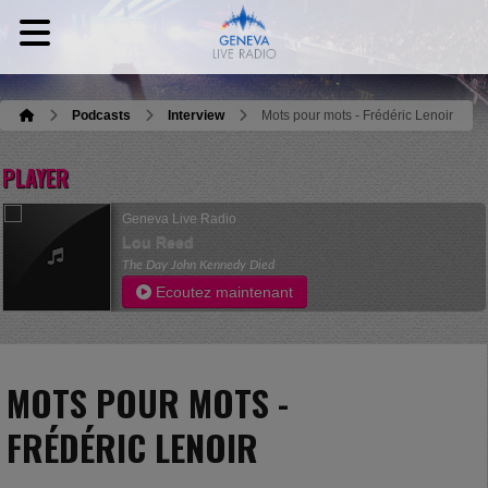
Podcasts
Interview
Mots pour mots - Frédéric Lenoir
PLAYER
Geneva Live Radio
Lou Reed
The Day John Kennedy Died
Ecoutez maintenant
MOTS POUR MOTS -
FRÉDÉRIC LENOIR