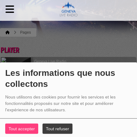
Pages
PLAYER
Geneva Live Radio
Creedence Clearwater Revival
Les informations que nous
I Heard It Through The Grapevine
collectons
Ecoutez maintenant
Nous utilisons des cookies pour fournir les services et les
fonctionnalités proposés sur notre site et pour améliorer
PAGES
l'expérience de nos utilisateurs.
Tout accepter
Tout refuser