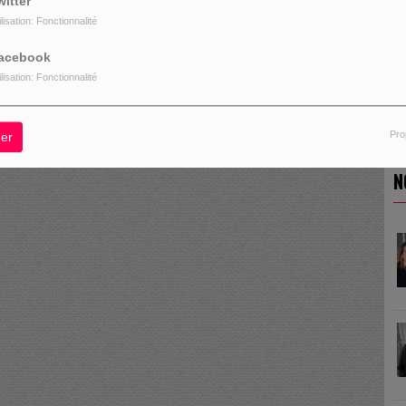
witter
ilisation: Fonctionnalité
acebook
ilisation: Fonctionnalité
Pro
er
N