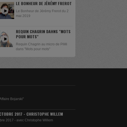
LE BONHEUR DE JÉRÉMY FREROT
Le Bonheur de Jérémy Frerot du 2
mai 2019
REQUIN CHAGRIN DAHNS "MOTS
POUR MOTS"
Requin Chagrin au micro de PiMi
dans "Mots pour mots"
Affaire Bojarski"
CTOBRE 2017 - CHRISTOPHE WILLEM
bre 2017 - avec Christophe Willem