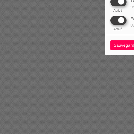
T
Ut
Activé
F
Ut
Activé
Sauvegard