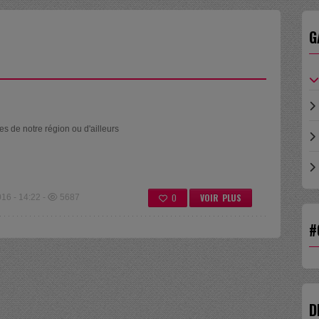
G
es de notre région ou d'ailleurs
0
VOIR PLUS
6 - 14:22 -
5687
#
D