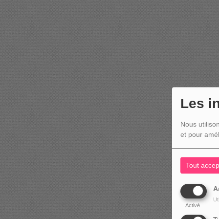
Les i
Nous utiliso
et pour amél
Tout accep
A
Ut
Activé