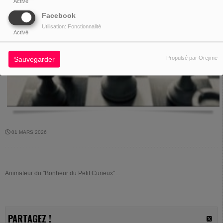
Activé
Facebook
Utilisation: Fonctionnalité
Activé
Propulsé par Orejime
Sauvegarder
01 MARS 2026
Animateur du "Bonheur du Petit Curieux"…
PARTAGEZ !