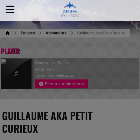
Equipes
Animateurs
Guillaume aka Petit Curieux
PLAYER
Geneva Live Radio
Nikki Hill
Twistin` The Night Away
Ecoutez maintenant
GUILLAUME AKA PETIT
CURIEUX